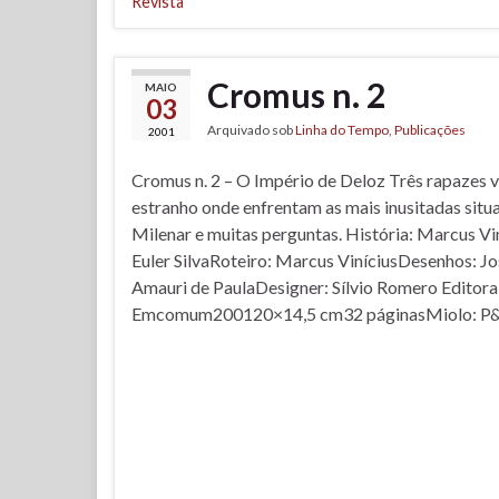
Revista
Cromus n. 2
MAIO
03
Arquivado sob
Linha do Tempo
,
Publicações
2001
Cromus n. 2 – O Império de Deloz Três rapazes
estranho onde enfrentam as mais inusitadas sit
Milenar e muitas perguntas. História: Marcus Vin
Euler SilvaRoteiro: Marcus ViníciusDesenhos: Jo
Amauri de PaulaDesigner: Sílvio Romero Editora
Emcomum200120×14,5 cm32 páginasMiolo: P