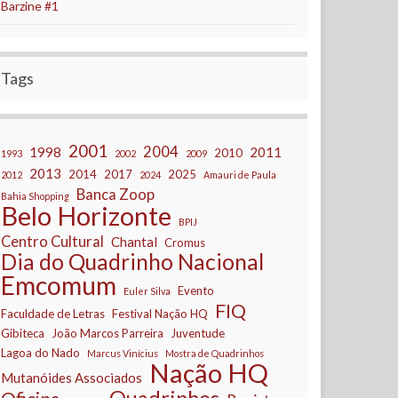
Barzine #1
Tags
2001
2004
1998
2011
2010
1993
2002
2009
2013
2014
2017
2025
2012
2024
Amauri de Paula
Banca Zoop
Bahia Shopping
Belo Horizonte
BPIJ
Centro Cultural
Chantal
Cromus
Dia do Quadrinho Nacional
Emcomum
Evento
Euler Silva
FIQ
Faculdade de Letras
Festival Nação HQ
Gibiteca
João Marcos Parreira
Juventude
Lagoa do Nado
Marcus Vinícius
Mostra de Quadrinhos
Nação HQ
Mutanóides Associados
Quadrinhos