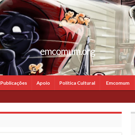
emcomum.org
Publicações
Apoio
Política Cultural
Emcomum