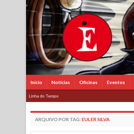
Início
Notícias
Oficinas
Eventos
Linha do Tempo
ARQUIVO POR TAG:
EULER SILVA