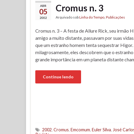
Cromus n. 3
ABR
05
Arquivado sob
Linha do Tempo
,
Publicações
2002
Cromus n. 3 – A festa de Allure Rick, seu irmão H
amigo a muito distante, passavam por suas vidas
que um estranho homem tenta sequestrar Higor
milagrosamente, eles descobrem que o estranho 
grande importância em um planeta distante ch
Continue lendo
2002
,
Cromus
,
Emcomum
,
Euler Silva
,
José Carlo