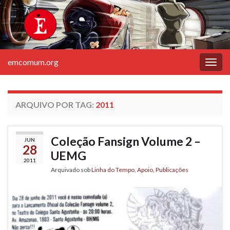
emcomum.org
Alter
nave
ARQUIVO POR TAG:
2011
Coleção Fansign Volume 2 –
JUN
28
UEMG
2011
Arquivado sob
Linha do Tempo
,
Apoio
,
Publicações