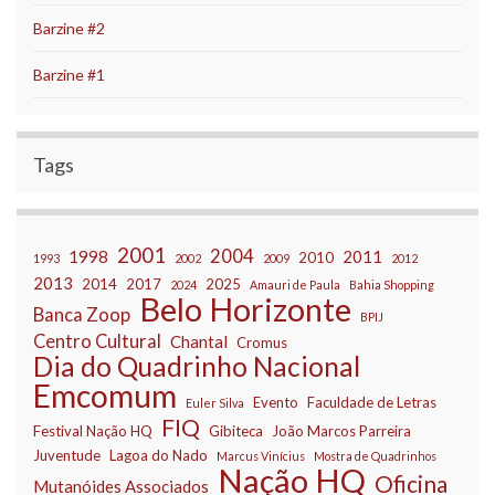
Barzine #2
Barzine #1
Tags
2001
2004
1998
2011
2010
1993
2002
2009
2012
2013
2014
2017
2025
2024
Amauri de Paula
Bahia Shopping
Belo Horizonte
Banca Zoop
BPIJ
Centro Cultural
Chantal
Cromus
Dia do Quadrinho Nacional
Emcomum
Evento
Faculdade de Letras
Euler Silva
FIQ
Festival Nação HQ
Gibiteca
João Marcos Parreira
Juventude
Lagoa do Nado
Marcus Vinícius
Mostra de Quadrinhos
Nação HQ
Oficina
Mutanóides Associados