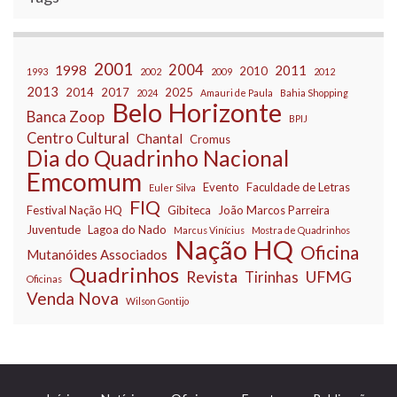
2001
2004
1998
2011
2010
1993
2002
2009
2012
2013
2014
2017
2025
2024
Amauri de Paula
Bahia Shopping
Belo Horizonte
Banca Zoop
BPIJ
Centro Cultural
Chantal
Cromus
Dia do Quadrinho Nacional
Emcomum
Evento
Faculdade de Letras
Euler Silva
FIQ
Festival Nação HQ
Gibiteca
João Marcos Parreira
Juventude
Lagoa do Nado
Marcus Vinícius
Mostra de Quadrinhos
Nação HQ
Oficina
Mutanóides Associados
Quadrinhos
Revista
UFMG
Tirinhas
Oficinas
Venda Nova
Wilson Gontijo