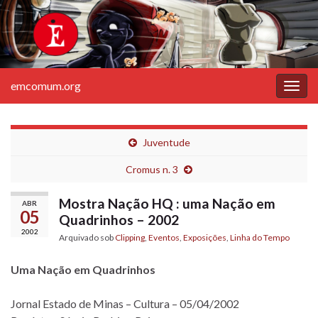
emcomum.org
Alter
nave
Juventude
Cromus n. 3
Mostra Nação HQ : uma Nação em
ABR
05
Quadrinhos – 2002
2002
Arquivado sob
Clipping
,
Eventos
,
Exposições
,
Linha do Tempo
Uma Nação em Quadrinhos
Jornal Estado de Minas – Cultura – 05/04/2002