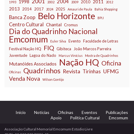
2001
2004
1998
2011
2010
1993
2002
2009
2012
2013
2014
2017
2025
2024
Amauri de Paula
Bahia Shopping
Belo Horizonte
Banca Zoop
BPIJ
Centro Cultural
Chantal
Cromus
Dia do Quadrinho Nacional
Emcomum
Evento
Faculdade de Letras
Euler Silva
FIQ
Festival Nação HQ
Gibiteca
João Marcos Parreira
Juventude
Lagoa do Nado
Marcus Vinícius
Mostra de Quadrinhos
Nação HQ
Oficina
Mutanóides Associados
Quadrinhos
Revista
UFMG
Tirinhas
Oficinas
Venda Nova
Wilson Gontijo
Início
Notícias
Oficinas
Eventos
Publicações
Apoio
Política Cultural
Emcomum
Associação Cultural Memorial Emcomum Estúdio Livre