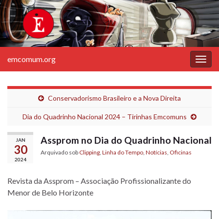
emcomum.org
Alter
nave
Conservadorismo Brasileiro e a Nova Direita
Dia do Quadrinho Nacional 2024 – Tirinhas Emcomuns
Assprom no Dia do Quadrinho Nacional
JAN
30
Arquivado sob
Clipping
,
Linha do Tempo
,
Notícias
,
Oficinas
2024
Revista da Assprom – Associação Profissionalizante do
Menor de Belo Horizonte