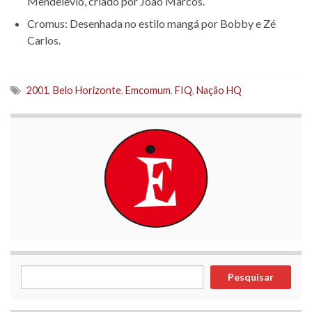
Mendelévio, criado por João Marcos.
Cromus: Desenhada no estilo mangá por Bobby e Zé
Carlos.
2001
,
Belo Horizonte
,
Emcomum
,
FIQ
,
Nação HQ
Pesquisar
Pesquisar