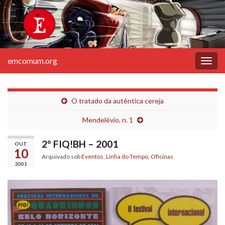
emcomum.org
Alter
nave
O tratado da autêntica cereja
Mendelévio, n. 1
2º FIQ!BH – 2001
OUT
10
Arquivado sob
Eventos
,
Linha do Tempo
,
Oficinas
2001